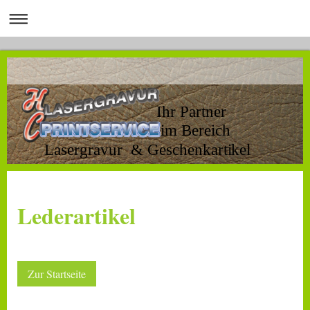
Ihr Partner
im Bereich
Lasergravur & Geschenkartikel
Lederartikel
Zur Startseite