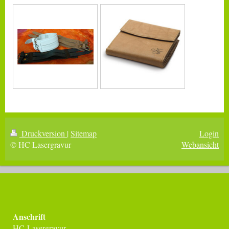
Druckversion
|
Sitemap
Login
© HC Lasergravur
Webansicht
Anschrift
HC-Lasergravur